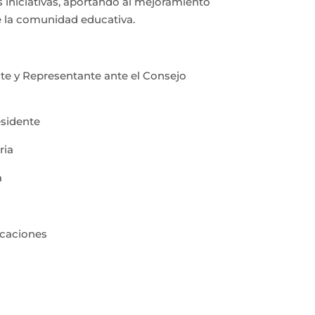
 iniciativas, aportando al mejoramiento
e la comunidad educativa.
te y Representante ante el Consejo
sidente
ria
a
a
icaciones