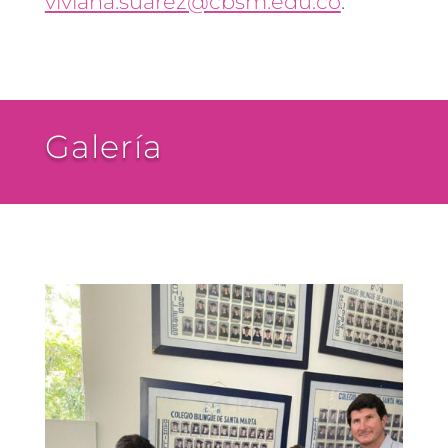
viviana.suarez@cbsm.edu.co
.
Galería