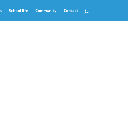
s
School life
Community
Contact