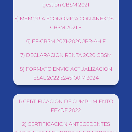
gestión CBSM 2021
5) MEMORIA ECONOMICA CON ANEXOS –
CBSM 2021 F
6) EF-CBSM 2021-2020 JPR-AH F
7) DECLARACION RENTA 2020 CBSM
8) FORMATO ENVIO ACTUALIZACION
ESAL 2022 52451001713024
1) CERTIFICACION DE CUMPLIMIENTO
FEYDE 2022
2) CERTIFICACION ANTECEDENTES