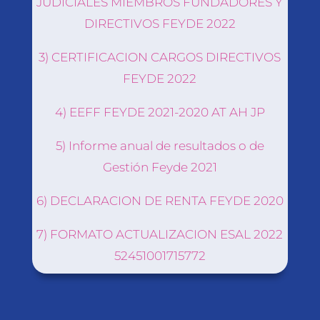
JUDICIALES MIEMBROS FUNDADORES Y
DIRECTIVOS FEYDE 2022
3) CERTIFICACION CARGOS DIRECTIVOS
FEYDE 2022
4) EEFF FEYDE 2021-2020 AT AH JP
5) Informe anual de resultados o de
Gestión Feyde 2021
6) DECLARACION DE RENTA FEYDE 2020
7) FORMATO ACTUALIZACION ESAL 2022
52451001715772